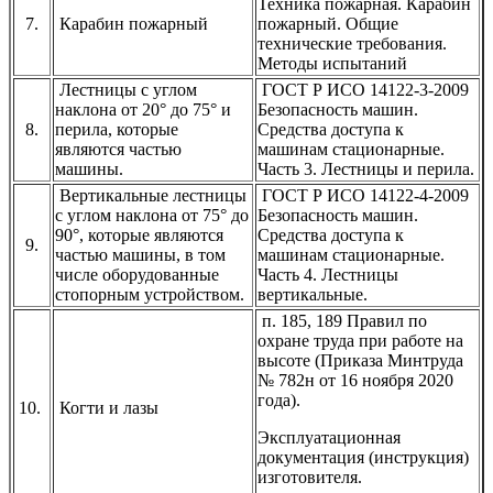
Техника пожарная. Карабин
7.
Карабин пожарный
пожарный. Общие
технические требования.
Методы испытаний
Лестницы с углом
ГОСТ Р ИСО 14122-3-2009
наклона от 20° до 75° и
Безопасность машин.
8.
перила, которые
Средства доступа к
являются частью
машинам стационарные.
машины.
Часть 3. Лестницы и перила.
Вертикальные лестницы
ГОСТ Р ИСО 14122-4-2009
с углом наклона от 75° до
Безопасность машин.
90°, которые являются
Средства доступа к
9.
частью машины, в том
машинам стационарные.
числе оборудованные
Часть 4. Лестницы
стопорным устройством.
вертикальные.
п. 185, 189 Правил по
охране труда при работе на
высоте (Приказа Минтруда
№ 782н от 16 ноября 2020
года).
10.
Когти и лазы
Эксплуатационная
документация (инструкция)
изготовителя.