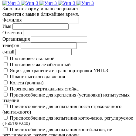
Заполните форму, и наш специалист
свяжется с вами в ближайшее время.
Фамилия
Имя
Отчество
Организация
телефон
e-mail
Противовес стальной
Противовес железобетонный
Ящик для хранения и транспортировки УИП-3
Шланг высокого давления
Колеса (ролики)
Переносная вертикальная стойка
Приспособление для крепления (установки) испытуемых
изделий
Приспособление для испытания пояса страховочного
(монтажного)
Приспособление для испытания когте-лазов, регулируемое
(160/190/240)
Приспособление для испытания когтей-лазов, не
регулируемое, размер сечения опоры