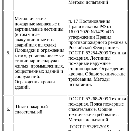
Методы испытаний
Металлические
п. 17 Постановления
пожарные маршевые и
Правительства РФ от
вертикальные лестницы
16.09.2020 №1479 «Об
(в том числе -
утверждении Правил
эвакуационные и на
противопожарного режима в
аварийных выходах)
Российской Федерации».
Площадки и ограждения
5.
ГОСТ Р 53254-2009 Техника
к ним, устанавливаемые
пожарная. Лестницы
стационарно снаружи
пожарные наружные
жилых, промышленных,
стационарные. Ограждения
общественных зданий и
кровли. Общие технические
сооружений.
требования. Методы
Ограждения кровли
испытаний.
зданий.
ГОСТ Р 53268-2009 Техника
пожарная. Пояса пожарные
Пояс пожарный
6.
спасательные. Общие
спасательный
технические требования.
Методы испытаний.
ГОСТ Р 53267-2019