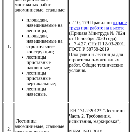
монтажных работ
алюминиевые, стальные:
площадки,
п.110, 179 Правил по
охране
навешиваемые на
труда при работе на высоте
лестницы;
(Приказа Минтруда № 782н
площадки,
от 16 ноября 2020 года).
навешиваемые на
п. 7.4.27. СНиП 12-03-2001.
1.
строительные
ГОСТ Р 58758-2019
конструкции;
Площадки и лестницы для
лестницы
строительно-монтажных
приставные
работ. Общие технические
наклонные;
условия.
лестницы
приставные
вертикальные;
лестницы
навесные.
ЕН 131-2:2012* "Лестницы.
Часть 2. Требования,
Лестницы
испытания, маркировка";
алюминиевые, стальные
2.
NFPA 1932-2010
телескопические,